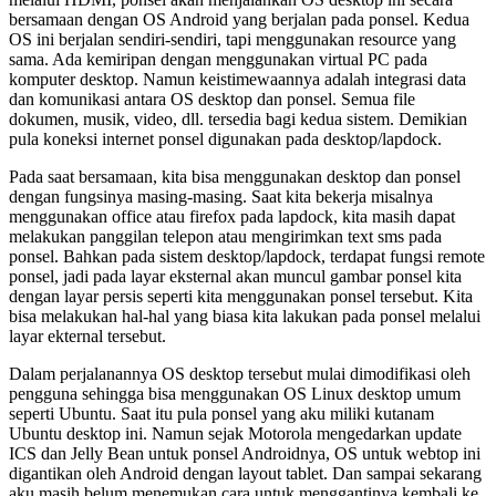
bersamaan dengan OS Android yang berjalan pada ponsel. Kedua
OS ini berjalan sendiri-sendiri, tapi menggunakan resource yang
sama. Ada kemiripan dengan menggunakan virtual PC pada
komputer desktop. Namun keistimewaannya adalah integrasi data
dan komunikasi antara OS desktop dan ponsel. Semua file
dokumen, musik, video, dll. tersedia bagi kedua sistem. Demikian
pula koneksi internet ponsel digunakan pada desktop/lapdock.
Pada saat bersamaan, kita bisa menggunakan desktop dan ponsel
dengan fungsinya masing-masing. Saat kita bekerja misalnya
menggunakan office atau firefox pada lapdock, kita masih dapat
melakukan panggilan telepon atau mengirimkan text sms pada
ponsel. Bahkan pada sistem desktop/lapdock, terdapat fungsi remote
ponsel, jadi pada layar eksternal akan muncul gambar ponsel kita
dengan layar persis seperti kita menggunakan ponsel tersebut. Kita
bisa melakukan hal-hal yang biasa kita lakukan pada ponsel melalui
layar ekternal tersebut.
Dalam perjalanannya OS desktop tersebut mulai dimodifikasi oleh
pengguna sehingga bisa menggunakan OS Linux desktop umum
seperti Ubuntu. Saat itu pula ponsel yang aku miliki kutanam
Ubuntu desktop ini. Namun sejak Motorola mengedarkan update
ICS dan Jelly Bean untuk ponsel Androidnya, OS untuk webtop ini
digantikan oleh Android dengan layout tablet. Dan sampai sekarang
aku masih belum menemukan cara untuk menggantinya kembali ke